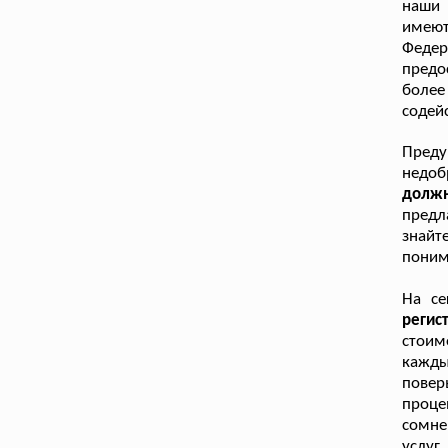
наши 
имею
Федер
предо
боле
содей
Пред
недоб
долж
предл
знайт
поним
На се
реги
стоим
кажды
повер
проце
сомне
услуг