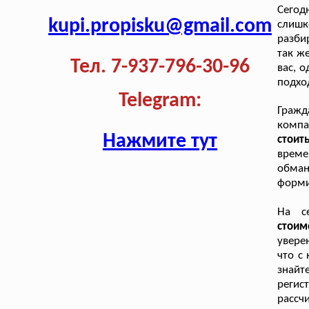
Сегод
kupi.propisku@gmail.com
слишк
разби
так ж
Тел. 7-937-796-30-96
вас, 
подхо
Telegram:
Гражд
компа
Нажмите тут
стоит
време
обман
форми
На с
стоим
увере
что с
знайт
регис
рассч