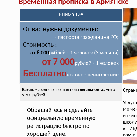
Временная прописка в Армянске
Внимание
От вас нужны документы:
- паспорта гражданина РФ;
Стоимость :
от 8 000
рублей - 1 человек (3 месяца)
от 7 000
рублей - 1 человек
Бесплатно
несовершеннолетние
Важно
- средне рыночная цена
легальной
услуги от
Стран
9 700 рублей
Услуг
момен
Обращайтесь и сделайте
возмо
официальную временную
школу
регистрацию быстро по
в ГИБ
хорошей цене.
вам в