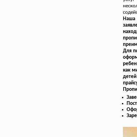
неск
содей
Наша 
заяв
наход
проп
преим
Для п
оформ
ребен
как м
детей
прайс
Пропи
Заве
Пост
Офо
Заре