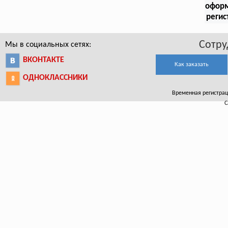
офор
регис
Сотру
Мы в социальных сетях:
ВКОНТАКТЕ
Как заказать
ОДНОКЛАССНИКИ
Временная регистрац
С